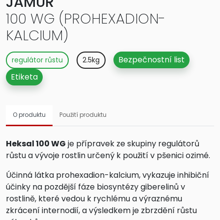
JAMUR
100 WG (PROHEXADION-
KALCIUM)
Bezpečnostní list
regulátor růstu
2.5kg
Etiketa
O produktu
Použití produktu
Heksal 100 WG
je přípravek ze skupiny regulátorů
růstu a vývoje rostlin určený k použití v pšenici ozimé.
Účinná látka prohexadion-kalcium, vykazuje inhibiční
účinky na pozdější fáze biosyntézy giberelinů v
rostlině, které vedou k rychlému a výraznému
zkrácení internodií, a výsledkem je zbrzdění růstu