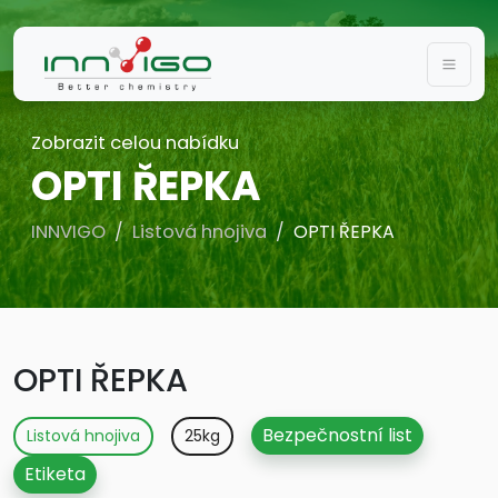
Togg
Zobrazit celou nabídku
OPTI ŘEPKA
INNVIGO
Listová hnojiva
OPTI ŘEPKA
OPTI ŘEPKA
Bezpečnostní list
Listová hnojiva
25kg
Etiketa