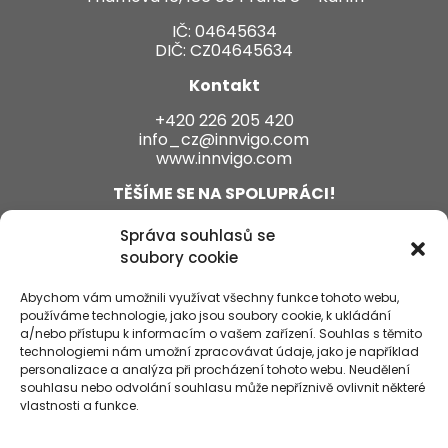
IČ: 04645634
DIČ: CZ04645634
Kontakt
+420 226 205 420
info_cz@innvigo.com
www.innvigo.com
TĚŠÍME SE NA SPOLUPRÁCI!
Správa souhlasů se
soubory cookie
Abychom vám umožnili využívat všechny funkce tohoto webu,
používáme technologie, jako jsou soubory cookie, k ukládání
a/nebo přístupu k informacím o vašem zařízení. Souhlas s těmito
technologiemi nám umožní zpracovávat údaje, jako je například
personalizace a analýza při procházení tohoto webu. Neudělení
souhlasu nebo odvolání souhlasu může nepříznivě ovlivnit některé
vlastnosti a funkce.
© Copyright 2026 Innvigo - Better chemistry