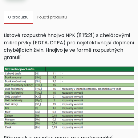
O produktu
Použití produktu
Listové rozpustné hnojivo NPK (11:15:21) s chelátovými
mikroprvky (EDTA, DTPA) pro nejefektivnější doplnění
chybějících živin. Hnojivo je ve formě rozpustných
granulí.
Přípravek je povolen pouze pro profesionální