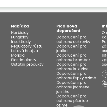
Nabídka
Plodinová
In
doporučení
Herbicidy
O 
Fungicidy
Doporučení pro
Ko
Insekticidy
ochranu cukrovky
Po
Regulátory růstu
Doporučení pro
Zá
Listová hnojiva
jablka
os
Mořidla
Doporučení pro
In
Biostimulanty
ochranu brambor
zp
Ostatní produkty
Doporučení pro
os
ochranu kukuřice
Doporučení pro
ochranu řepky ozimé
Doporučení pro
ochranu ječmene
jarního
Doporučení pro
ochranu pšenice
ozimé