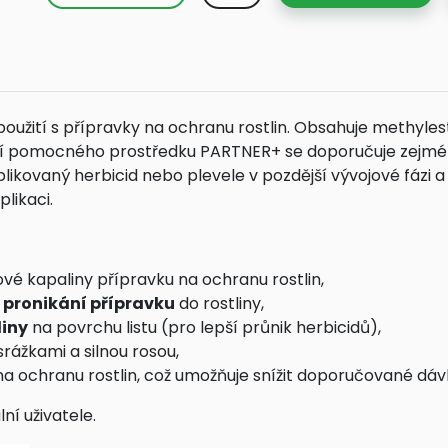
užití s přípravky na ochranu rostlin. Obsahuje methyles
ní pomocného prostředku PARTNER+ se doporučuje zejmé
aplikovaný herbicid nebo plevele v pozdější vývojové fázi 
likaci.
vé kapaliny přípravku na ochranu rostlin,
 pronikání přípravku
do rostliny,
liny
na povrchu listu (pro lepší průnik herbicidů),
rážkami a silnou rosou,
na ochranu rostlin, což umožňuje snížit doporučované dáv
ní uživatele.