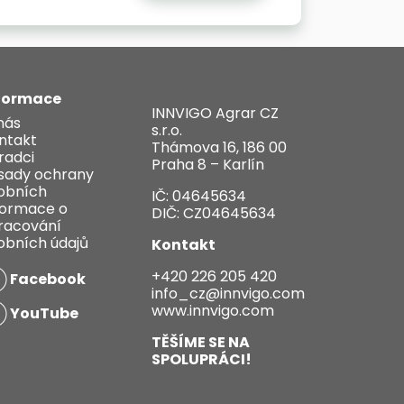
formace
INNVIGO Agrar CZ
nás
s.r.o.
ntakt
Thámova 16, 186 00
radci
Praha 8 – Karlín
sady ochrany
obních
IČ: 04645634
formace o
DIČ: CZ04645634
racování
obních údajů
Kontakt
+420 226 205 420
Facebook
info_cz@innvigo.com
www.innvigo.com
YouTube
TĚŠÍME SE NA
SPOLUPRÁCI!