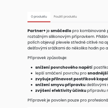
O produktu
Použití produktu
Partner+
je
smáčedlo
pro kombinované po
roztažným silikonovým přípravkem. Přidá
polích objevují plevele středně citlivé na 
dešťovými srážkami do několika hodin po ap
Přípravek způsobuje:
snížení povrchového napětí
postřiko
lepší smáčení povrchu pro
snadnější
zvyšuje přilnavost postřikové kapa
snížení smyvu přípravku
dešťovými s
zvýšení efektivity účinku
přípravku 
Přípravek je povolen pouze pro profesionál