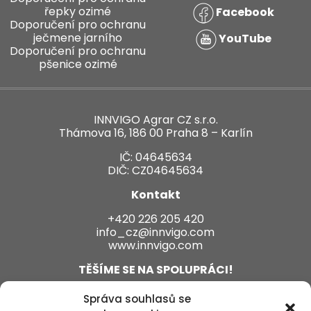
řepky ozimé
Facebook
Doporučení pro ochranu
ječmene jarního
YouTube
Doporučení pro ochranu
pšenice ozimé
INNVIGO Agrar CZ s.r.o.
Thámova 16, 186 00 Praha 8 – Karlín
IČ: 04645634
DIČ: CZ04645634
Kontakt
+420 226 205 420
info_cz@innvigo.com
www.innvigo.com
TĚŠÍME SE NA SPOLUPRÁCI!
Správa souhlasů se