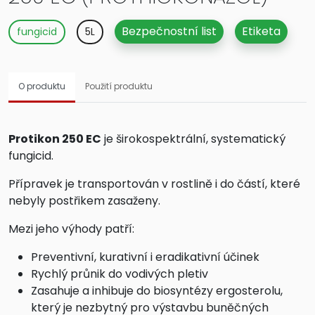
Bezpečnostní list
Etiketa
fungicid
5L
O produktu
Použití produktu
Protikon 250 EC
je širokospektrální, systematický
fungicid.
Přípravek je transportován v rostlině i do částí, které
nebyly postřikem zasaženy.
Mezi jeho výhody patří:
Preventivní, kurativní i eradikativní účinek
Rychlý průnik do vodivých pletiv
Zasahuje a inhibuje do biosyntézy ergosterolu,
který je nezbytný pro výstavbu buněčných