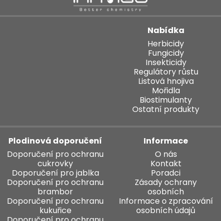
Nabídka
Herbicidy
Fungicidy
Insekticidy
Regulátory růstu
Listová hnojiva
Mořidla
Biostimulanty
Ostatní produkty
Plodinová doporučení
Informace
Doporučení pro ochranu
O nás
cukrovky
Kontakt
Doporučení pro jablka
Poradci
Doporučení pro ochranu
Zásady ochrany
brambor
osobních
Doporučení pro ochranu
Informace o zpracování
kukuřice
osobních údajů
Doporučení pro ochranu