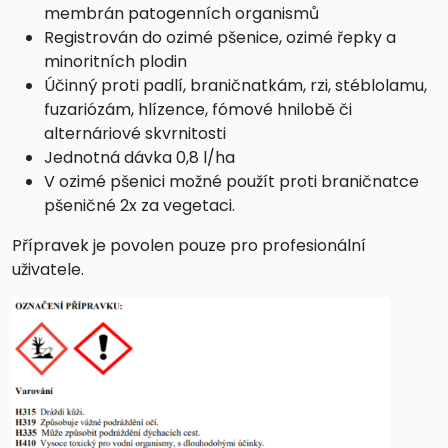
membrán patogenních organismů
Registrován do ozimé pšenice, ozimé řepky a
minoritních plodin
Účinný proti padlí, braničnatkám, rzi, stéblolamu,
fuzariózám, hlízence, fómové hnilobě či
alternáriové skvrnitosti
Jednotná dávka 0,8 l/ha
V ozimé pšenici možné použít proti braničnatce
pšeničné 2x za vegetaci.
Přípravek je povolen pouze pro profesionální
uživatele.