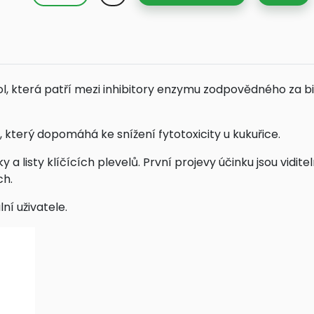
ol, která patří mezi inhibitory enzymu zodpovědného za b
 který dopomáhá ke snížení fytotoxicity u kukuřice.
y a listy klíčících plevelů. První projevy účinku jsou vidit
ch.
ní uživatele.