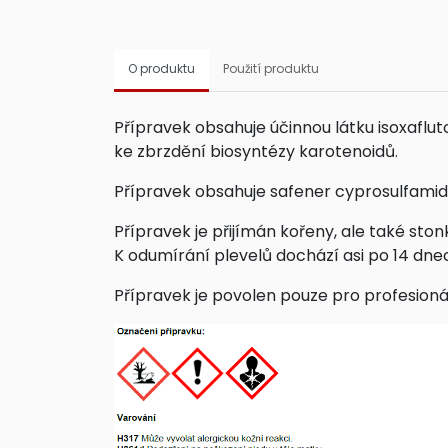
O produktu
Použití produktu
Přípravek obsahuje účinnou látku isoxaflut
ke zbrzdění biosyntézy karotenoidů.
Přípravek obsahuje safener cyprosulfamid,
Přípravek je přijímán kořeny, ale také stonk
K odumírání plevelů dochází asi po 14 dne
Přípravek je povolen pouze pro profesionál