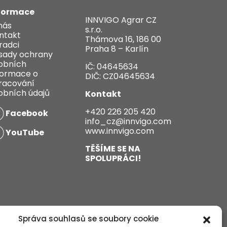
formace
INNVIGO Agrar CZ
nás
s.r.o.
ntakt
Thámova 16, 186 00
radci
Praha 8 – Karlín
sady ochrany
obních
IČ: 04645634
formace o
DIČ: CZ04645634
racování
obních údajů
Kontakt
+420 226 205 420
Facebook
info_cz@innvigo.com
www.innvigo.com
YouTube
TĚŠÍME SE NA
SPOLUPRÁCI!
Správa souhlasů se soubory cookie