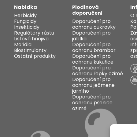
Nabídka
Plodinová
In
doporučení
Herbicidy
O 
Fungicidy
Doporučení pro
Ko
Insekticidy
ochranu cukrovky
Po
Regulátory růstu
Doporučení pro
Zá
Listová hnojiva
jablka
os
Mořidla
Doporučení pro
In
Biostimulanty
ochranu brambor
zp
Ostatní produkty
Doporučení pro
os
ochranu kukuřice
Doporučení pro
ochranu řepky ozimé
Doporučení pro
ochranu ječmene
jarního
Doporučení pro
ochranu pšenice
ozimé