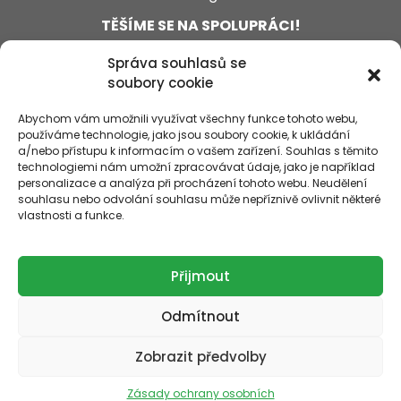
TĚŠÍME SE NA SPOLUPRÁCI!
Správa souhlasů se
soubory cookie
Abychom vám umožnili využívat všechny funkce tohoto webu,
používáme technologie, jako jsou soubory cookie, k ukládání
a/nebo přístupu k informacím o vašem zařízení. Souhlas s těmito
technologiemi nám umožní zpracovávat údaje, jako je například
personalizace a analýza při procházení tohoto webu. Neudělení
souhlasu nebo odvolání souhlasu může nepříznivě ovlivnit některé
vlastnosti a funkce.
© Copyright 2026 Innvigo - Better chemistry
Přijmout
Made & Design Creative Agency
Netimage
Odmítnout
Tato stránka byla vytvořena k poskytnutí základních informací o společnosti INNVIGO a
jejích produktech a službách. Texty, které jsou zde zveřejňovány, mají informativní
chrakter a neslouží jako instrukce či návod k používání produktů společnosti INNVIGO.
Zobrazit předvolby
Detailní informace o produktech hledejte přímo na jejich etiketách, prosím. Přípravky
na ochranu rostlin by měly být používány pečlivě a bezpečně. Před použitím (aplikací)
jakéhokoliv přípravku na ochranu rostlin si nejprve přečtěte informace na jeho etiketě.
Zásady ochrany osobních