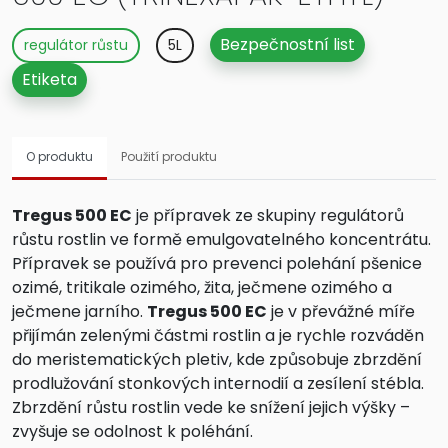
Bezpečnostní list
regulátor růstu
5L
Etiketa
O produktu
Použití produktu
Tregus 500 EC
je přípravek ze skupiny regulátorů
růstu rostlin ve formě emulgovatelného koncentrátu.
Přípravek se používá pro prevenci polehání pšenice
ozimé, tritikale ozimého, žita, ječmene ozimého a
ječmene jarního.
Tregus 500 EC
je v převážné míře
přijímán zelenými částmi rostlin a je rychle rozváděn
do meristematických pletiv, kde způsobuje zbrzdění
prodlužování stonkových internodií a zesílení stébla.
Zbrzdění růstu rostlin vede ke snížení jejich výšky –
zvyšuje se odolnost k poléhání.